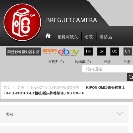
相机与镜头
名表
奢侈品
相机配件
关于我们
联系我们
阿楚影像摄影器材店
HK
JP
US
CN
新商品
折扣区
收藏夹
(0)
购物车
(0)
登录
注册
KIPON OM口镜头转富士
首页
名表
HARRY WINSTON/海瑞温斯顿
FUJI X-PRO1/X-E1相机 摇头和移轴转,T&S OM-FX
类别