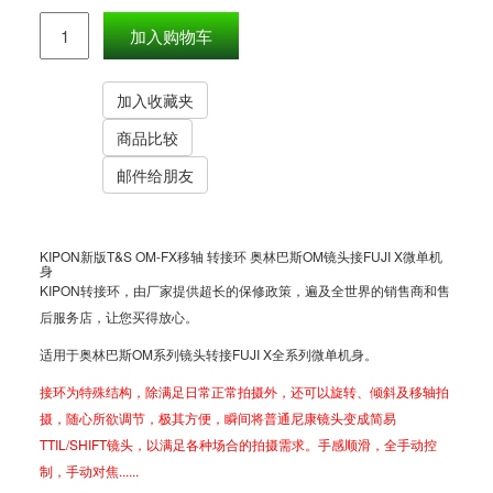
KIPON新版T&S OM-FX移轴 转接环 奥林巴斯OM镜头接FUJI X微单机
身
KIPON转接环，由厂家提供超长的保修政策，遍及全世界的销售商和售
后服务店，让您买得放心。
适用于奥林巴斯OM系列镜头转接FUJI X全系列微单机身。
接环为特殊结构，除满足日常正常拍摄外，还可以旋转、倾斜及移轴拍
摄，随心所欲调节，极其方便，瞬间将普通尼康镜头变成简易
TTIL/SHIFT镜头，以满足各种场合的拍摄需求。手感顺滑，全手动控
制，手动对焦......