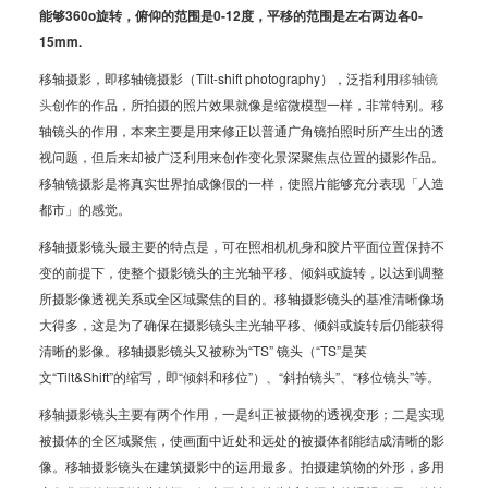
能够360o旋转，俯仰的范围是0-12度，平移的范围是左右两边各0-
15mm.
移轴摄影，即移轴镜摄影（Tilt-shift photography），泛指利用
移轴镜
头
创作的作品，所拍摄的照片效果就像是缩微模型一样，非常特别。移
轴镜头的作用，本来主要是用来修正以普通广角镜拍照时所产生出的透
视问题，但后来却被广泛利用来创作变化景深聚焦点位置的摄影作品。
移轴镜摄影是将真实世界拍成像假的一样，使照片能够充分表现「人造
都市」的感觉。
移轴摄影镜头最主要的特点是，可在照相机机身和胶片平面位置保持不
变的前提下，使整个摄影镜头的主光轴平移、倾斜或旋转，以达到调整
所摄影像透视关系或全区域聚焦的目的。移轴摄影镜头的基准清晰像场
大得多，这是为了确保在摄影镜头主光轴平移、倾斜或旋转后仍能获得
清晰的影像。移轴摄影镜头又被称为“TS” 镜头（“TS”是英
文“Tilt&Shift”的缩写，即“倾斜和移位”）、“斜拍镜头”、“移位镜头”等。
移轴摄影镜头主要有两个作用，一是纠正被摄物的透视变形；二是实现
被摄体的全区域聚焦，使画面中近处和远处的被摄体都能结成清晰的影
像。移轴摄影镜头在建筑摄影中的运用最多。拍摄建筑物的外形，多用