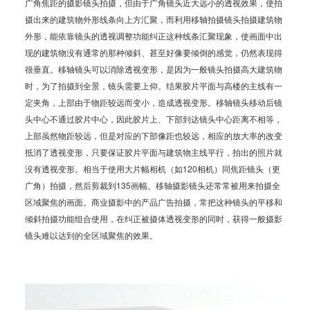
广角焦距的摄影镜头拍摄，但由于广角镜头近大远小的透视效果，使拍
摄出来的建筑物外形线条向上方汇聚，而利用移轴拍摄镜头拍摄建筑物
外形，能依靠镜头的透视调整功能纠正这种线条汇聚现象，使画面中出
现的建筑物没有通常的那种倾斜、甚至好像要倾倒的感觉，仍然表现得
很垂直。移轴镜头可以消除透视变形，是因为一般镜头拍摄高大建筑物
时，为了拍摄到全景，镜头需要上仰。结果胶片平面与高楼的主线有一
定夹角，上部由于物距较远而变小，造成透视变形。移轴镜头移动后镜
头中心不通过胶片中心，因此胶片上、下部到达镜头中心距离不相等，
上部虽然物距较远，但是对应的下部像距也较远，相应的放大率的改变
抵消了透视变形，只要保证胶片平面与建筑物主线平行，拍出的照片就
没有透视变形。相当于使用大片幅相机（如120相机）同焦距镜头（更
广角）拍摄，然后剪裁到135画幅。移轴摄影镜头还常常被用来拍摄全
区域聚焦的画面。商业摄影中的产品广告拍摄，常把这种镜头的平移和
倾斜拍摄功能组合使用，在纠正被摄体透视变形的同时，获得一般摄影
镜头难以达到的全区域聚焦的效果。