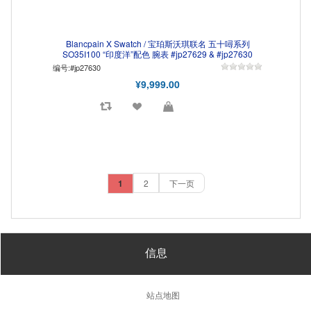
Blancpain X Swatch / 宝珀斯沃琪联名 五十噚系列
SO35I100 “印度洋”配色 腕表 #jp27629 & #jp27630
编号:#jp27630
¥9,999.00
1
2
下一页
信息
站点地图