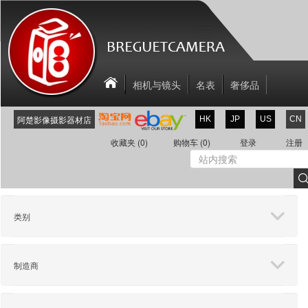
相机与镜头
名表
奢侈品
相机配件
关于我们
联系我们
阿楚影像摄影器材店
HK
JP
US
CN
新商品
折扣区
收藏夹
(0)
购物车
(0)
登录
注册
类别
制造商