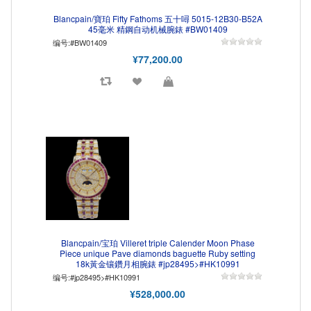
Blancpain/寶珀 Fifty Fathoms 五十噚 5015-12B30-B52A
45毫米 精鋼自动机械腕錶 #BW01409
编号:#BW01409
¥77,200.00
Blancpain/宝珀 Villeret triple Calender Moon Phase
Piece unique Pave diamonds baguette Ruby setting
18k黃金镶鑽月相腕錶 #jp28495>#HK10991
编号:#jp28495>#HK10991
¥528,000.00