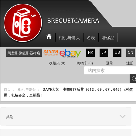
相机与镜头
名表
奢侈品
相机配件
关于我们
联系我们
阿楚影像摄影器材店
HK
JP
US
CN
新商品
折扣区
收藏夹
(0)
购物车
(0)
登录
注册
DAYI/大艺 变幅617后背（612，69，67，645）+对焦
首页
相机与镜头
屏，包装齐全，全新品！
类别