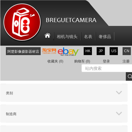
相机与镜头
名表
奢侈品
相机配件
关于我们
联系我们
阿楚影像摄影器材店
HK
JP
US
CN
新商品
折扣区
收藏夹
(0)
购物车
(0)
登录
注册
类别
制造商