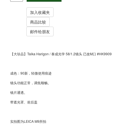
【大珍品】Taika Harigon / 泰成光学 58/1.2镜头 已改M口 #HK9909
成色：90新，轻微使用痕迹
镜头功能正常，调焦顺畅。
镜片通透。
带遮光罩、前后盖
实拍图为LEICA M9所拍