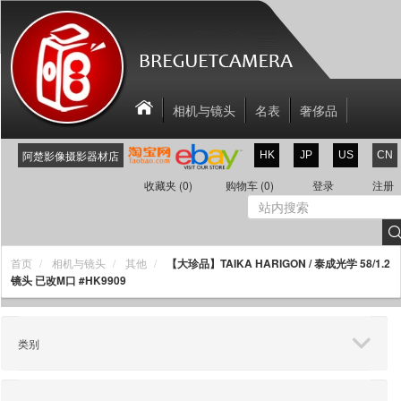
相机与镜头
名表
奢侈品
相机配件
关于我们
联系我们
阿楚影像摄影器材店
HK
JP
US
CN
新商品
折扣区
收藏夹
(0)
购物车
(0)
登录
注册
【大珍品】TAIKA HARIGON / 泰成光学 58/1.2
首页
相机与镜头
其他
镜头 已改M口 #HK9909
类别