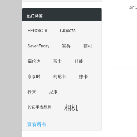
编号:
热门标签
HEROIC18
LJQ0073
SevenFriday
宾得
蔡司
福伦达
富士
佳能
徕卡
康泰时
柯尼卡
禄来
尼康
相机
其它手表品牌
查看所有