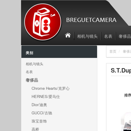
相机与镜头
名表
奢侈品
首页
奢侈
类别
相机与镜头
S.T.Du
名表
奢侈品
Chrome Hearts/克罗心
排
HERNES/爱马仕
Dior/迪奥
GUCCl/古驰
珠宝首饰
高桥