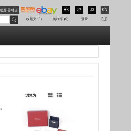
像摄影器材店
HK
JP
US
CN
收藏夹
(0)
购物车
(0)
登录
注册
浏览为