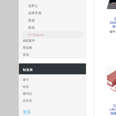
克罗心
名牌手袋
【
其他
200
珠
其他
编号:
S.T.Dupont
相机配件
望远镜
其他
制造商
徕卡
哈苏
爱玛仕
百年灵
【全
LAC
更多
国漆