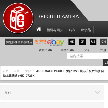
相机与镜头
名表
奢侈品
相机配件
关于我们
联系我们
阿楚影像摄影器材店
HK
JP
US
CN
新商品
折扣区
收藏夹
(0)
购物车
(0)
登录
注册
AUDEMARS PIGUET/ 愛彼 2225 机芯升级后加鑽 自
首页
名表
爱彼
動上鍊腕錶 #HK10726X
类别