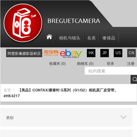
相机与镜头
名表
奢侈品
相机配件
关于我们
联系我们
阿楚影像摄影器材店
HK
JP
US
CN
新商品
折扣区
收藏夹
(0)
购物车
(0)
登录
注册
【美品】CONTAX/康泰时 G系列（G1/G2）相机原厂皮背带。
首页
#HK4217
类别