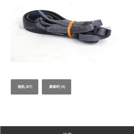
相机
(67)
康泰时
(4)