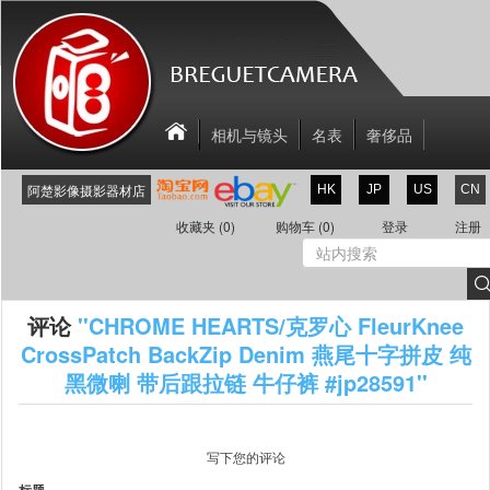
相机与镜头
名表
奢侈品
相机配件
关于我们
联系我们
阿楚影像摄影器材店
HK
JP
US
CN
新商品
折扣区
收藏夹
(0)
购物车
(0)
登录
注册
评论
CHROME HEARTS/克罗心 FleurKnee
CrossPatch BackZip Denim 燕尾十字拼皮 纯
黑微喇 带后跟拉链 牛仔裤 #jp28591
写下您的评论