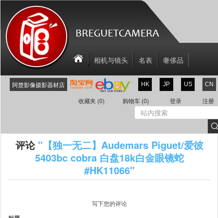
相机与镜头
名表
奢侈品
相机配件
关于我们
联系我们
阿楚影像摄影器材店
HK
JP
US
CN
新商品
折扣区
收藏夹
(0)
购物车
(0)
登录
注册
评论
【独一无二】Audemars Piguet/爱彼
5403bc cobra 白盘18k白金眼镜蛇
#HK11066
写下您的评论