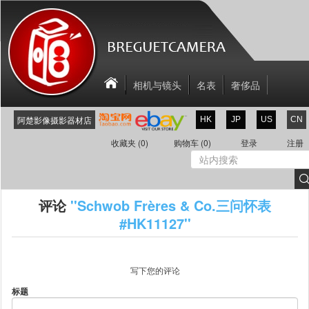
相机与镜头
名表
奢侈品
相机配件
关于我们
联系我们
阿楚影像摄影器材店
HK
JP
US
CN
新商品
折扣区
收藏夹
(0)
购物车
(0)
登录
注册
评论
Schwob Frères & Co.三问怀表
#HK11127
写下您的评论
标题